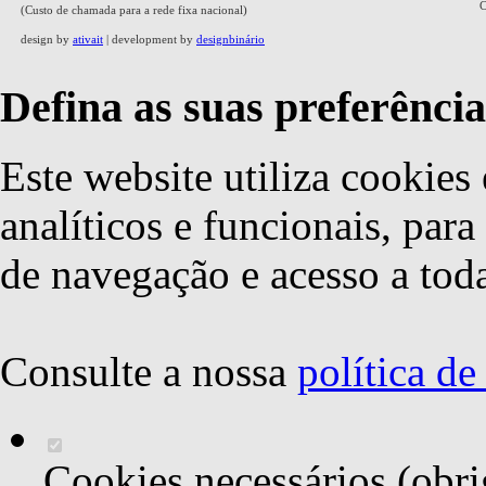
C
(Custo de chamada para a rede fixa nacional)
design by
ativait
| development by
designbinário
Defina as suas preferência
Este website utiliza cookies 
analíticos e funcionais, par
de navegação e acesso a toda
Consulte a nossa
política d
Cookies necessários (obri