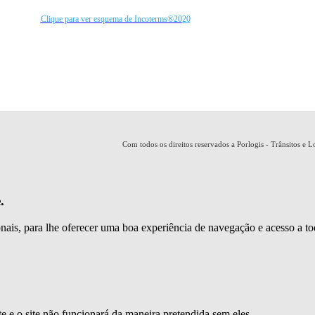
Clique para ver esquema de Incoterms®20
20
Com todos os direitos reservados a Porlogis - Trânsitos e L
.
ionais, para lhe oferecer uma boa experiência de navegação e acesso a to
te e o site não funcionará da maneira pretendida sem eles