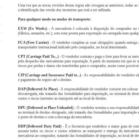
Uma vez que as novas revisões destas regras não revogam as anteriores, todas as v
a identificação das versão dos incoterms que está a ser utilizada.
Para qualquer modo ou modos de transporte:
EXW (Ex Works)
- A mercadoria é colocada à disposição do comprador no e
(fábrica, armazém, etc.), sem estar pronta para exportação ou carregada num qualqu
FCA (Free Carrier)
- O vendedor completa as suas obrigações quando entrega a
transportador internacional indicado pelo comprador, no local determinado.
CPT (Carriage Paid To...)
- O vendedor contrata e paga o frete para levar as mer
pelo despacho das mercadorias para exportação. A partir do momento em que as me
riscos por perdas e danos são transferidas para o comprador, assim como possíveis
CIP (Carriage and Insurance Paid to...)
- As responsabilidades do vendedor sã
e pagamento do seguro até o destino.
DAP (Delivered At Place)
- A responsabilidade do vendedor consiste em colocar 
descarregada, não tratando das formalidades para importação, no terminal de des
custos e riscos inerentes ao transporte até ao local de destino.
DPU (Delivered at Place Unloaded)
- O vendedor termina a sua responsabilidad
no terminal de destino designado, não tratando das formalidades para importação e
o porto de destino e com a descarga da mercadoria.
DDP (Delivered Duty Paid)
- É o Incoterm que estabelece o maior grau de c
assume todos os riscos e custos relativos ao transporte e entrega da mercador
mercadoria ao comprador, tratando das formalidades de importação, no local de de