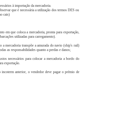
essários à importação da mercadoria.
observar que é necessária a utilização dos termos DES ou
o cais)
o em que coloca a mercadoria, pronta para exportação,
arcações utilizadas para carregamento).
 a mercadoria transpõe a amurada do navio (ship's rail)
odas as responsabilidades quanto a perdas e danos;
tos necessários para colocar a mercadoria a bordo do
ara exportação.
o incoterm anterior, o vendedor deve pagar o prémio de