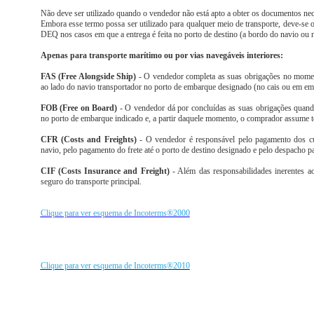
Não deve ser utilizado quando o vendedor não está apto a obter os documentos nec
Embora esse termo possa ser utilizado para qualquer meio de transporte, deve-se 
DEQ nos casos em que a entrega é feita no porto de destino (a bordo do navio ou n
Apenas para transporte marítimo ou por vias navegáveis interiores:
FAS (Free Alongside Ship)
- O vendedor completa as suas obrigações no moment
ao lado do navio transportador no porto de embarque designado (no cais ou em emb
FOB (Free on Board)
- O vendedor dá por concluídas as suas obrigações quando
no porto de embarque indicado e, a partir daquele momento, o comprador assume t
CFR (Costs and Freights)
- O vendedor é responsável pelo pagamento dos cus
navio, pelo pagamento do frete até o porto de destino designado e pelo despacho p
CIF (Costs Insurance and Freight)
- Além das responsabilidades inerentes a
seguro do transporte principal.
Clique para ver esquema de Incoterms®2000
Clique para ver esquema de Incoterms®2010