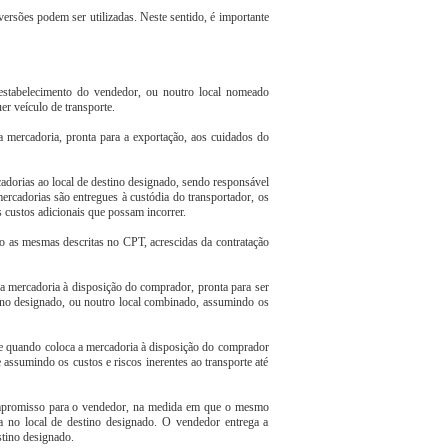
ersões podem ser utilizadas. Neste sentido, é importante
stabelecimento do vendedor, ou noutro local nomeado
er veículo de transporte.
 mercadoria, pronta para a exportação, aos cuidados do
cadorias ao local de destino designado, sendo responsável
rcadorias são entregues à custódia do transportador, os
 custos adicionais que possam incorrer.
o as mesmas descritas no CPT, acrescidas da contratação
a mercadoria à disposição do comprador, pronta para ser
tino designado, ou noutro local combinado, assumindo os
e quando coloca a mercadoria à disposição do comprador
 assumindo os custos e riscos inerentes ao transporte até
ompromisso para o vendedor, na medida em que o mesmo
ia no local de destino designado. O vendedor entrega a
stino designado.