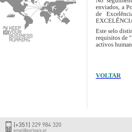
No seguiment
enviados, a Po
de Excelênci
EXCELÊNCIA Ap
Este selo dist
requisitos de 
activos humano
VOLTAR